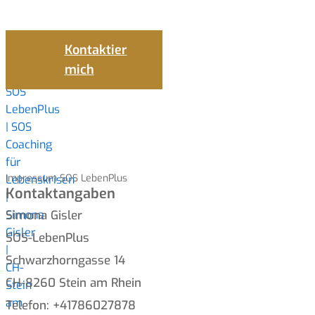
Kontaktier
mich
Impressum SOS LebenPlus
Kontaktangaben
Simona Gisler
SOS-LebenPlus
Schwarzhorngasse 14
CH-8260 Stein am Rhein
Telefon: +41786027878