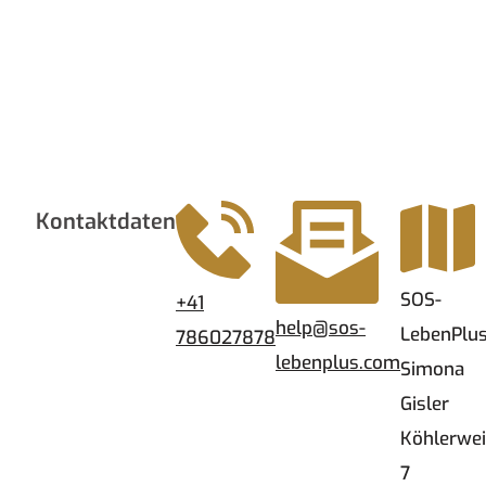
Kontaktdaten
SOS-
+41
help
@sos-
LebenPlu
786027878
lebenplus.com
Simona
Gisler
Köhlerwe
7