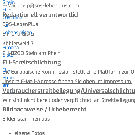
E-Mail: help@sos-lebenplus.com
Redaktionell verantwortlich
SOS-LebenPlus
Simona Gisler
Köhlerweid 7
CH-8260 Stein am Rhein
EU-Streitschlichtung
Die Europäische Kommission stellt eine Plattform zur On
Unsere E-Mail-Adresse finden Sie oben im Impressum.
Verbraucher­streit­beilegung/Universal­schlichtu
Wir sind nicht bereit oder verpflichtet, an Streitbeileg
Bildnachweise / Urheberrecht
Bilder stammen aus
eigene Fotos