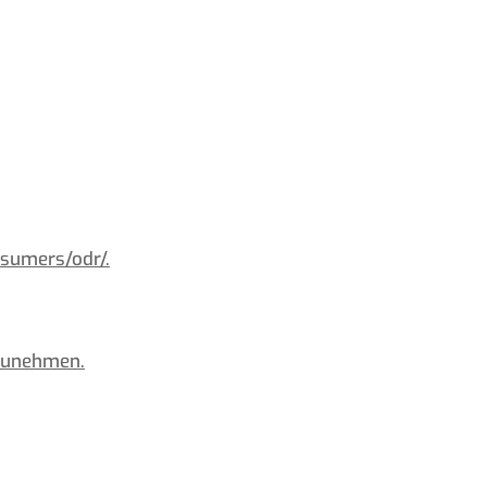
nsumers/odr/.
lzunehmen.